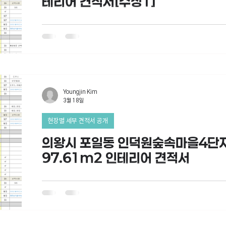
테리어 견적서[수정1]
Youngjin Kim
3월 18일
현장별 세부 견적서 공개
의왕시 포일동 인덕원숲속마을4단
97.61m2 인테리어 견적서