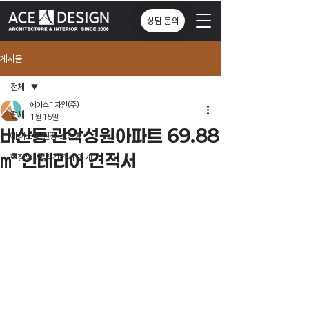
상담 문의
게시물
전체
에이스디자인(주)
전체
1월 15일
비산동 관악성원아파트 69.88
에이스의 현장 스케치
㎡ 인테리어 견적서
현장별 세부 견적서 공개