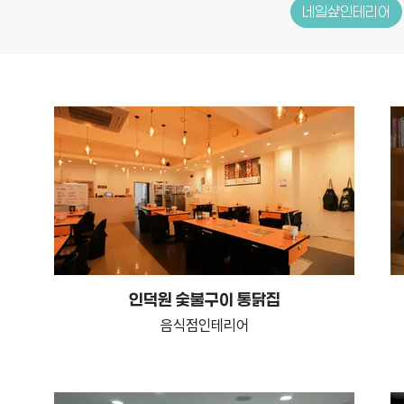
네일샾인테리어
인덕원 숯불구이 통닭집
음식점인테리어