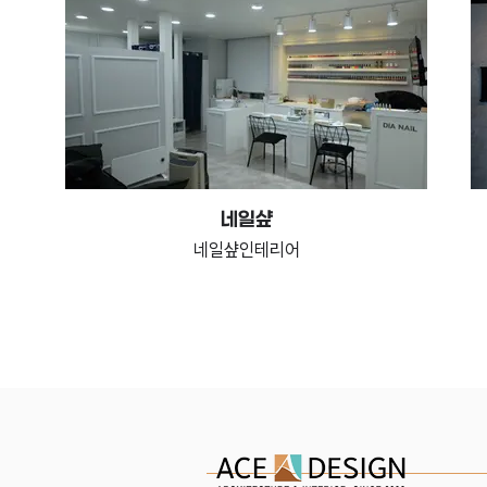
네일샾
네일샾인테리어